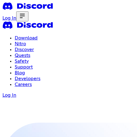
Log In
Download
Nitro
Discover
Quests
Safety
Support
Blog
Developers
Careers
Log In