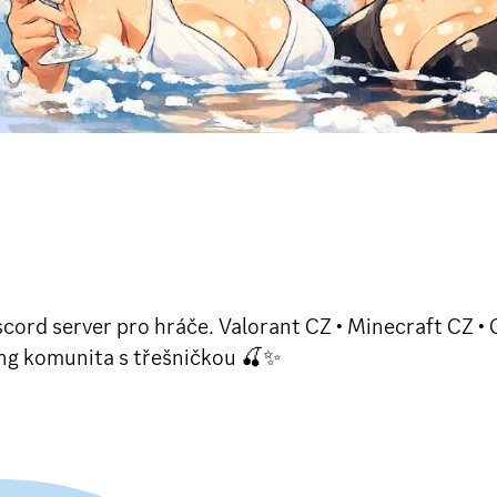
rd server pro hráče. Valorant CZ • Minecraft CZ • C
ing komunita s třešničkou 🍒✨