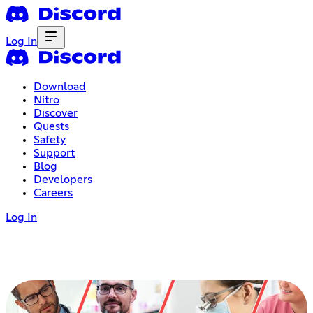
Log In
Download
Nitro
Discover
Quests
Safety
Support
Blog
Developers
Careers
Log In