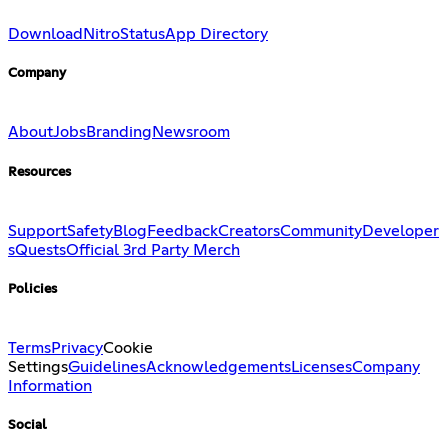
Download
Nitro
Status
App Directory
Company
About
Jobs
Branding
Newsroom
Resources
Support
Safety
Blog
Feedback
Creators
Community
Developer
s
Quests
Official 3rd Party Merch
Policies
Terms
Privacy
Cookie
Settings
Guidelines
Acknowledgements
Licenses
Company
Information
Social