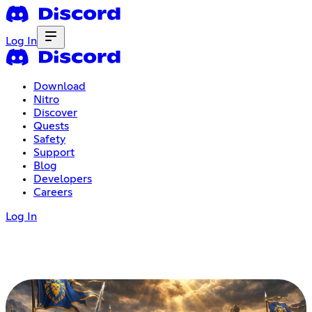
Log In
Download
Nitro
Discover
Quests
Safety
Support
Blog
Developers
Careers
Log In