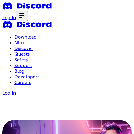
Log In
Download
Nitro
Discover
Quests
Safety
Support
Blog
Developers
Careers
Log In