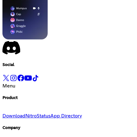
Social
Menu
Product
Download
Nitro
Status
App Directory
Company