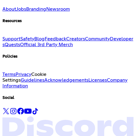
About
Jobs
Branding
Newsroom
Resources
Support
Safety
Blog
Feedback
Creators
Community
Developer
s
Quests
Official 3rd Party Merch
Policies
Terms
Privacy
Cookie
Settings
Guidelines
Acknowledgements
Licenses
Company
Information
Social