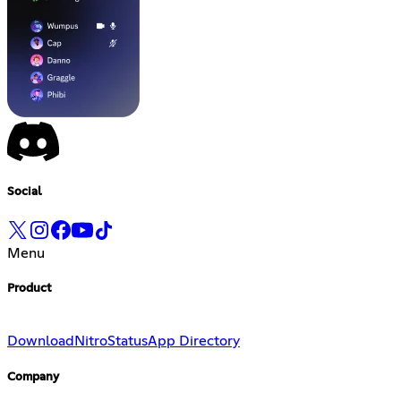
Social
Menu
Product
Download
Nitro
Status
App Directory
Company