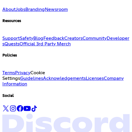
About
Jobs
Branding
Newsroom
Resources
Support
Safety
Blog
Feedback
Creators
Community
Developer
s
Quests
Official 3rd Party Merch
Policies
Terms
Privacy
Cookie
Settings
Guidelines
Acknowledgements
Licenses
Company
Information
Social