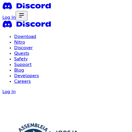
Log In
Download
Nitro
Discover
Quests
Safety
Support
Blog
Developers
Careers
Log In