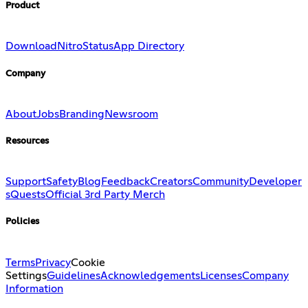
Product
Download
Nitro
Status
App Directory
Company
About
Jobs
Branding
Newsroom
Resources
Support
Safety
Blog
Feedback
Creators
Community
Developer
s
Quests
Official 3rd Party Merch
Policies
Terms
Privacy
Cookie
Settings
Guidelines
Acknowledgements
Licenses
Company
Information