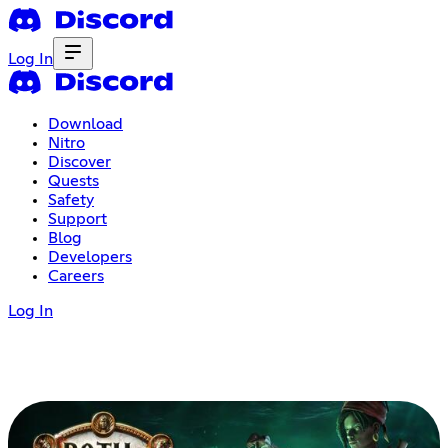
Log In
Download
Nitro
Discover
Quests
Safety
Support
Blog
Developers
Careers
Log In