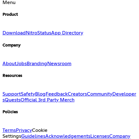
Menu
Product
Download
Nitro
Status
App Directory
Company
About
Jobs
Branding
Newsroom
Resources
Support
Safety
Blog
Feedback
Creators
Community
Developer
s
Quests
Official 3rd Party Merch
Policies
Terms
Privacy
Cookie
Settings
Guidelines
Acknowledgements
Licenses
Company