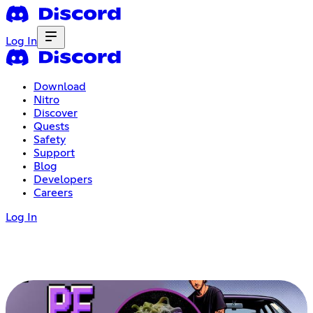
Log In
Download
Nitro
Discover
Quests
Safety
Support
Blog
Developers
Careers
Log In