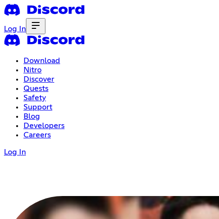
Log In
Download
Nitro
Discover
Quests
Safety
Support
Blog
Developers
Careers
Log In