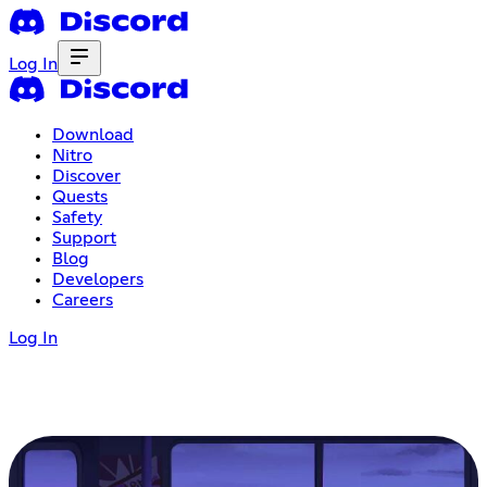
Log In
Download
Nitro
Discover
Quests
Safety
Support
Blog
Developers
Careers
Log In