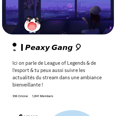
| 𝙋𝙚𝙖𝙭𝙮 𝙂𝙖𝙣𝙜 🎈
Ici on parle de League of Legends & de
l'esport & tu peux aussi suivre les
actualités du stream dans une ambiance
bienveillante !
336 Online
1,841 Members