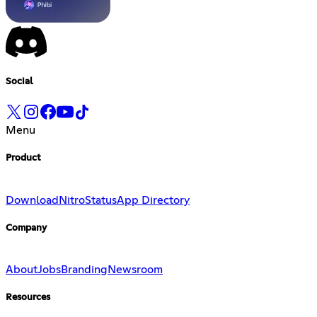
Social
Menu
Product
Download
Nitro
Status
App Directory
Company
About
Jobs
Branding
Newsroom
Resources