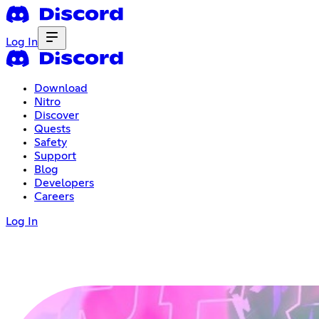
Log In
Download
Nitro
Discover
Quests
Safety
Support
Blog
Developers
Careers
Log In