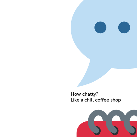
How chatty?
Like a chill coffee shop