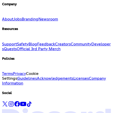
Company
About
Jobs
Branding
Newsroom
Resources
Support
Safety
Blog
Feedback
Creators
Community
Developer
s
Quests
Official 3rd Party Merch
Policies
Terms
Privacy
Cookie
Settings
Guidelines
Acknowledgements
Licenses
Company
Information
Social