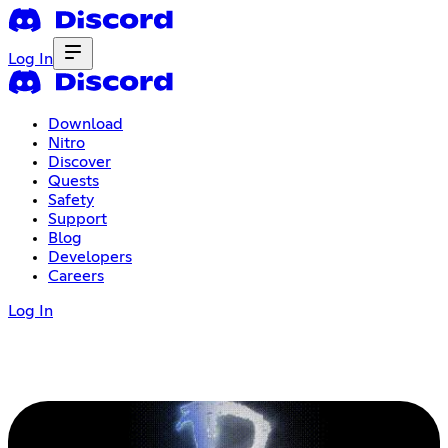
Log In
Download
Nitro
Discover
Quests
Safety
Support
Blog
Developers
Careers
Log In