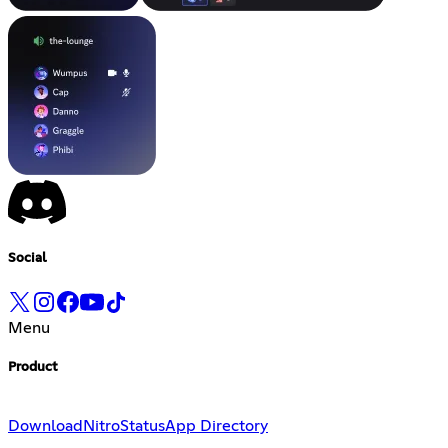
Social
Menu
Product
Download
Nitro
Status
App Directory