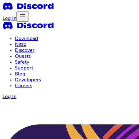
Log In
Download
Nitro
Discover
Quests
Safety
Support
Blog
Developers
Careers
Log In