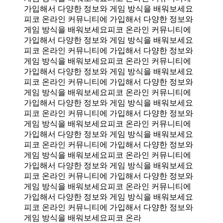
가입해서 다양한 정보와 게임 방식을 배워보세요
피코 온라인 커뮤니티에 가입해서 다양한 정보와
게임 방식을 배워보세요피코 온라인 커뮤니티에
가입해서 다양한 정보와 게임 방식을 배워보세요
피코 온라인 커뮤니티에 가입해서 다양한 정보와
게임 방식을 배워보세요피코 온라인 커뮤니티에
가입해서 다양한 정보와 게임 방식을 배워보세요
피코 온라인 커뮤니티에 가입해서 다양한 정보와
게임 방식을 배워보세요피코 온라인 커뮤니티에
가입해서 다양한 정보와 게임 방식을 배워보세요
피코 온라인 커뮤니티에 가입해서 다양한 정보와
게임 방식을 배워보세요피코 온라인 커뮤니티에
가입해서 다양한 정보와 게임 방식을 배워보세요
피코 온라인 커뮤니티에 가입해서 다양한 정보와
게임 방식을 배워보세요피코 온라인 커뮤니티에
가입해서 다양한 정보와 게임 방식을 배워보세요
피코 온라인 커뮤니티에 가입해서 다양한 정보와
게임 방식을 배워보세요피코 온라인 커뮤니티에
가입해서 다양한 정보와 게임 방식을 배워보세요
피코 온라인 커뮤니티에 가입해서 다양한 정보와
게임 방식을 배워보세요피코 온라