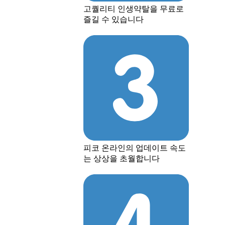
고퀄리티 인생약탈을 무료로
즐길 수 있습니다
피코 온라인의 업데이트 속도
는 상상을 초월합니다