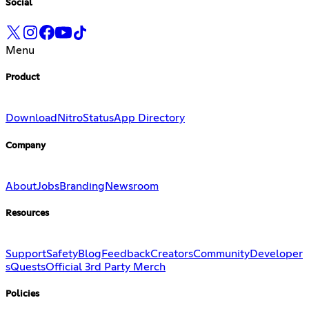
Social
Menu
Product
Download
Nitro
Status
App Directory
Company
About
Jobs
Branding
Newsroom
Resources
Support
Safety
Blog
Feedback
Creators
Community
Developer
s
Quests
Official 3rd Party Merch
Policies