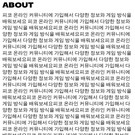
ABOUT
피코 온라인 커뮤니티에 가입해서 다양한 정보와 게임 방식을
배워보세요 피코 온라인 커뮤니티에 가입해서 다양한 정보와
게임 방식을 배워보세요피코 온라인 커뮤니티에 가입해서 다
양한 정보와 게임 방식을 배워보세요피코 온라인 커뮤니티에
가입해서 다양한 정보와 게임 방식을 배워보세요피코 온라인
커뮤니티에 가입해서 다양한 정보와 게임 방식을 배워보세요
피코 온라인 커뮤니티에 가입해서 다양한 정보와 게임 방식을
배워보세요피코 온라인 커뮤니티에 가입해서 다양한 정보와
게임 방식을 배워보세요피코 온라인 커뮤니티에 가입해서 다
양한 정보와 게임 방식을 배워보세요피코 온라인 커뮤니티에
가입해서 다양한 정보와 게임 방식을 배워보세요피코 온라인
커뮤니티에 가입해서 다양한 정보와 게임 방식을 배워보세요
피코 온라인 커뮤니티에 가입해서 다양한 정보와 게임 방식을
배워보세요피코 온라인 커뮤니티에 가입해서 다양한 정보와
게임 방식을 배워보세요피코 온라인 커뮤니티에 가입해서 다
양한 정보와 게임 방식을 배워보세요피코 온라인 커뮤니티에
가입해서 다양한 정보와 게임 방식을 배워보세요피코 온라인
커뮤니티에 가입해서 다양한 정보와 게임 방식을 배워보세요
피코 온라인 커뮤니티에 가입해서 다양한 정보와 게임 방식을