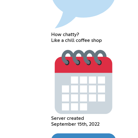
How chatty?
Like a chill coffee shop
Server created
September 15th, 2022