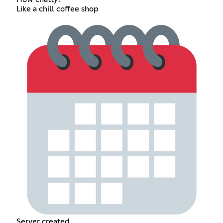
Like a chill coffee shop
Server created