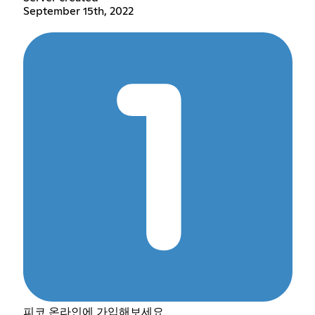
September 15th, 2022
피코 온라인에 가입해보세요