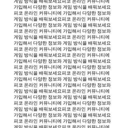
게임 방식을 배워보세요피코 온라인 커뮤니티에
가입해서 다양한 정보와 게임 방식을 배워보세요
피코 온라인 커뮤니티에 가입해서 다양한 정보와
게임 방식을 배워보세요피코 온라인 커뮤니티에
가입해서 다양한 정보와 게임 방식을 배워보세요
피코 온라인 커뮤니티에 가입해서 다양한 정보와
게임 방식을 배워보세요피코 온라인 커뮤니티에
가입해서 다양한 정보와 게임 방식을 배워보세요
피코 온라인 커뮤니티에 가입해서 다양한 정보와
게임 방식을 배워보세요피코 온라인 커뮤니티에
가입해서 다양한 정보와 게임 방식을 배워보세요
피코 온라인 커뮤니티에 가입해서 다양한 정보와
게임 방식을 배워보세요피코 온라인 커뮤니티에
가입해서 다양한 정보와 게임 방식을 배워보세요
피코 온라인 커뮤니티에 가입해서 다양한 정보와
게임 방식을 배워보세요피코 온라인 커뮤니티에
가입해서 다양한 정보와 게임 방식을 배워보세요
피코 온라인 커뮤니티에 가입해서 다양한 정보와
게임 방식을 배워보세요피코 온라인 커뮤니티에
가입해서 다양한 정보와 게임 방식을 배워보세요
피코 온라인 커뮤니티에 가입해서 다양한 정보와
게임 방식을 배워보세요피코 온라인 커뮤니티에