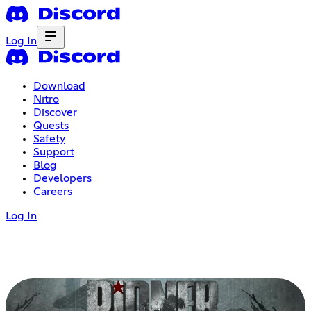
Log In
Download
Nitro
Discover
Quests
Safety
Support
Blog
Developers
Careers
Log In