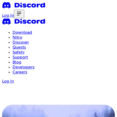
Log In
Download
Nitro
Discover
Quests
Safety
Support
Blog
Developers
Careers
Log In