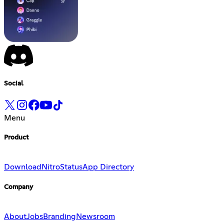
Social
Menu
Product
Download
Nitro
Status
App Directory
Company
About
Jobs
Branding
Newsroom