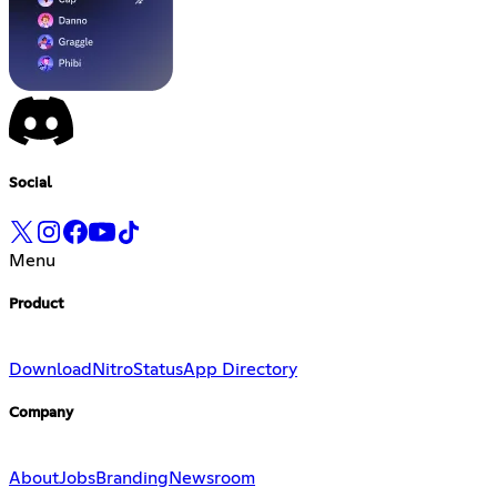
Social
Menu
Product
Download
Nitro
Status
App Directory
Company
About
Jobs
Branding
Newsroom