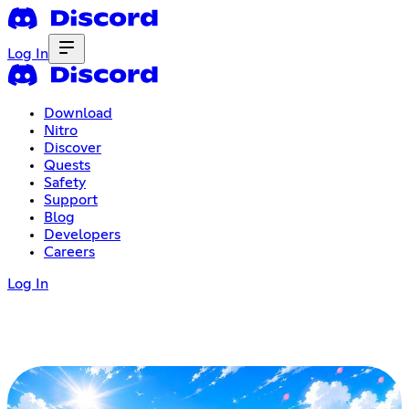
Log In
Download
Nitro
Discover
Quests
Safety
Support
Blog
Developers
Careers
Log In