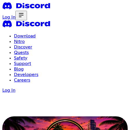
Log In
Download
Nitro
Discover
Quests
Safety
Support
Blog
Developers
Careers
Log In