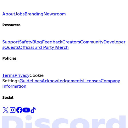
About
Jobs
Branding
Newsroom
Resources
Support
Safety
Blog
Feedback
Creators
Community
Developer
s
Quests
Official 3rd Party Merch
Policies
Terms
Privacy
Cookie
Settings
Guidelines
Acknowledgements
Licenses
Company
Information
Social