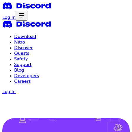
Log In
Download
Nitro
Discover
Quests
Safety
Support
Blog
Developers
Careers
Log In