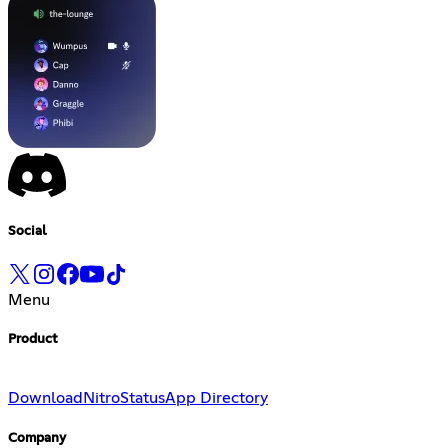
Social
Menu
Product
Download
Nitro
Status
App Directory
Company