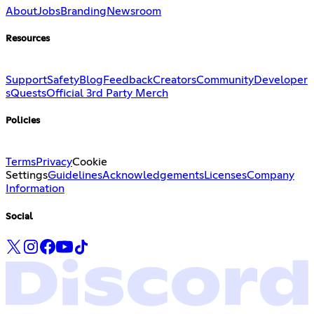
About
Jobs
Branding
Newsroom
Resources
Support
Safety
Blog
Feedback
Creators
Community
Developer
s
Quests
Official 3rd Party Merch
Policies
Terms
Privacy
Cookie
Settings
Guidelines
Acknowledgements
Licenses
Company
Information
Social