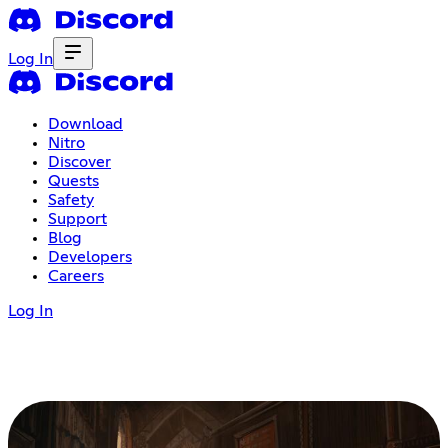
Log In
Download
Nitro
Discover
Quests
Safety
Support
Blog
Developers
Careers
Log In