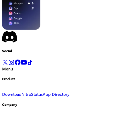
Social
Menu
Product
Download
Nitro
Status
App Directory
Company