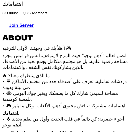
اهتماماتك
63 Online
1,082 Members
Join Server
ABOUT
أهلاً بك في وجهتك الأولى للترفيه! 🎮
انضم لعالم "أدهم بوجو" حيث المرح لا يتوقف. السيرفر ليس مجرد
مساحة رقمية عادية، بل هو مجتمع متكامل يجمع نخبة من الأصدقاء
الذين يشاركونك نفس الشغف والاهتمامات.
🔥 ما الذي ينتظرك معنا؟
• 💬 دردشات تفاعلية: تعرف على أصدقاء جدد من مختلف الأماكن
في بيئة ودودة.
• 😂 مساحة للميمز: شارك كل ما يضحكك ويغير جوك اليومي
بلمسة كوميدية.
• 🎮 اهتمامات مشتركة: ناقش محتوى أدهم، الألعاب، وكل ما يثير
اهتمامك.
• 🌟 أجواء حصرية: كن دائماً في قلب الحدث وأول من يعلم بجديد
أدهم بوجو.