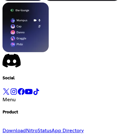
Social
Menu
Product
Download
Nitro
Status
App Directory