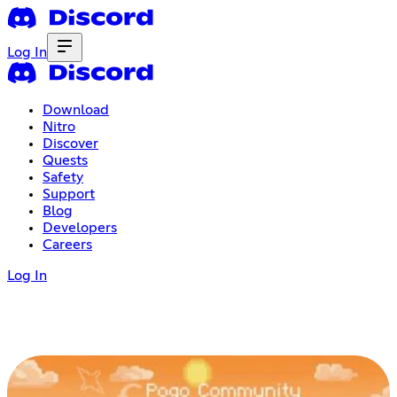
Log In
Download
Nitro
Discover
Quests
Safety
Support
Blog
Developers
Careers
Log In