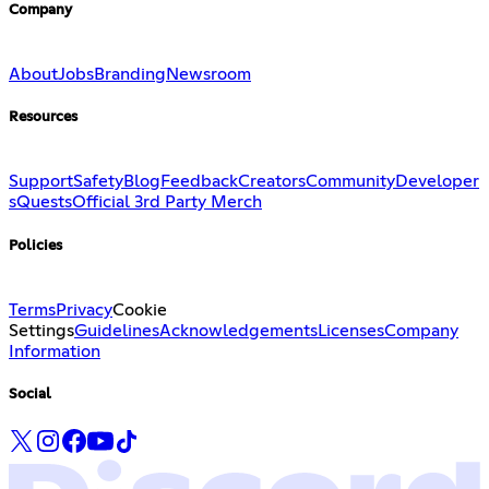
Company
About
Jobs
Branding
Newsroom
Resources
Support
Safety
Blog
Feedback
Creators
Community
Developer
s
Quests
Official 3rd Party Merch
Policies
Terms
Privacy
Cookie
Settings
Guidelines
Acknowledgements
Licenses
Company
Information
Social