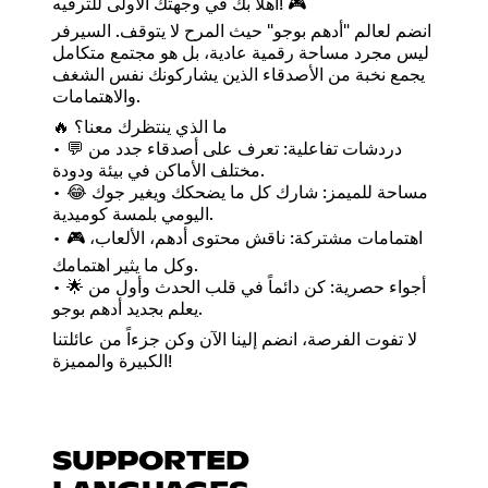
أهلاً بك في وجهتك الأولى للترفيه! 🎮
انضم لعالم "أدهم بوجو" حيث المرح لا يتوقف. السيرفر
ليس مجرد مساحة رقمية عادية، بل هو مجتمع متكامل
يجمع نخبة من الأصدقاء الذين يشاركونك نفس الشغف
والاهتمامات.
🔥 ما الذي ينتظرك معنا؟
• 💬 دردشات تفاعلية: تعرف على أصدقاء جدد من
مختلف الأماكن في بيئة ودودة.
• 😂 مساحة للميمز: شارك كل ما يضحكك ويغير جوك
اليومي بلمسة كوميدية.
• 🎮 اهتمامات مشتركة: ناقش محتوى أدهم، الألعاب،
وكل ما يثير اهتمامك.
• 🌟 أجواء حصرية: كن دائماً في قلب الحدث وأول من
يعلم بجديد أدهم بوجو.
لا تفوت الفرصة، انضم إلينا الآن وكن جزءاً من عائلتنا
الكبيرة والمميزة!
SUPPORTED