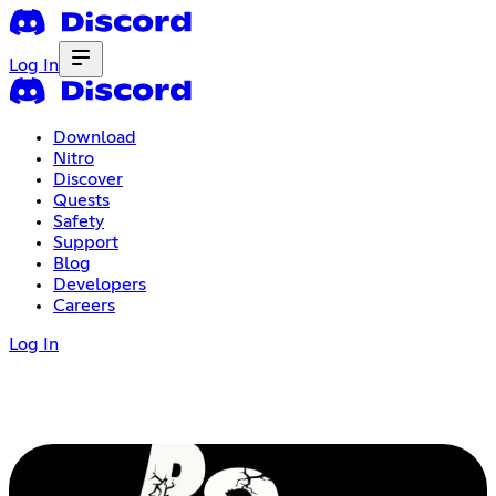
Log In
Download
Nitro
Discover
Quests
Safety
Support
Blog
Developers
Careers
Log In