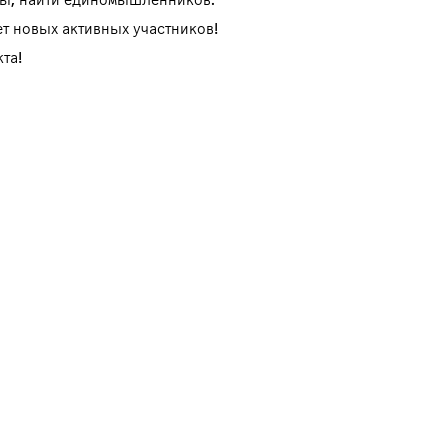
т новых активных участников!
та!