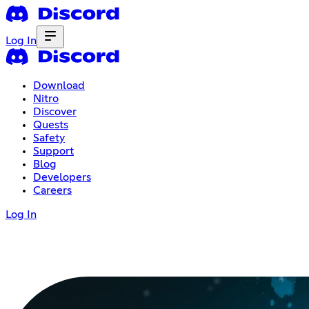
Log In
Download
Nitro
Discover
Quests
Safety
Support
Blog
Developers
Careers
Log In