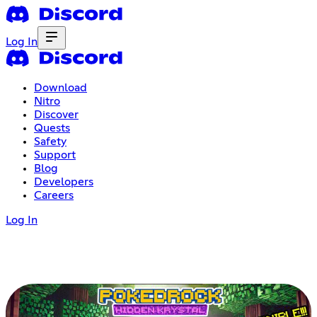
Log In
Download
Nitro
Discover
Quests
Safety
Support
Blog
Developers
Careers
Log In