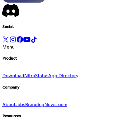
Social
Menu
Product
Download
Nitro
Status
App Directory
Company
About
Jobs
Branding
Newsroom
Resources