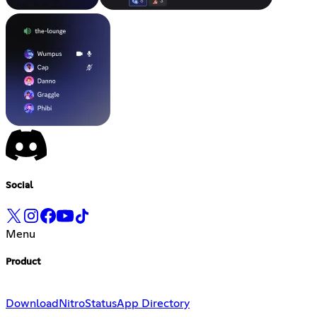
Social
Menu
Product
Download
Nitro
Status
App Directory