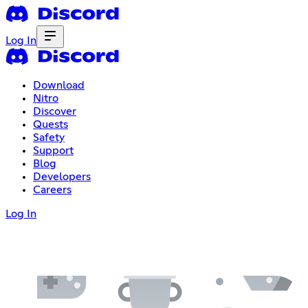
Log In
Download
Nitro
Discover
Quests
Safety
Support
Blog
Developers
Careers
Log In