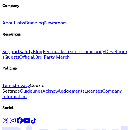
Company
About
Jobs
Branding
Newsroom
Resources
Support
Safety
Blog
Feedback
Creators
Community
Developer
s
Quests
Official 3rd Party Merch
Policies
Terms
Privacy
Cookie
Settings
Guidelines
Acknowledgements
Licenses
Company
Information
Social