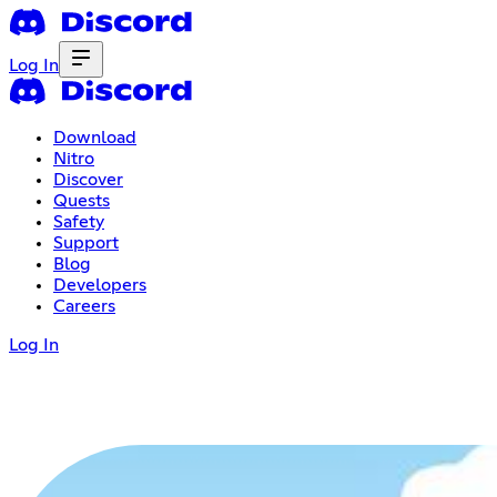
Log In
Download
Nitro
Discover
Quests
Safety
Support
Blog
Developers
Careers
Log In