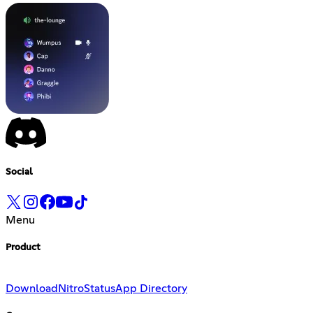
Social
Menu
Product
Download
Nitro
Status
App Directory