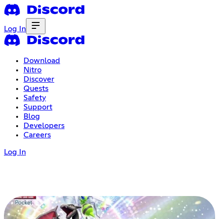
Log In
Download
Nitro
Discover
Quests
Safety
Support
Blog
Developers
Careers
Log In