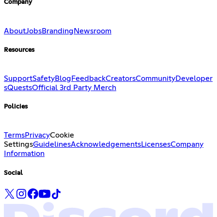
Company
About
Jobs
Branding
Newsroom
Resources
Support
Safety
Blog
Feedback
Creators
Community
Developer
s
Quests
Official 3rd Party Merch
Policies
Terms
Privacy
Cookie
Settings
Guidelines
Acknowledgements
Licenses
Company
Information
Social