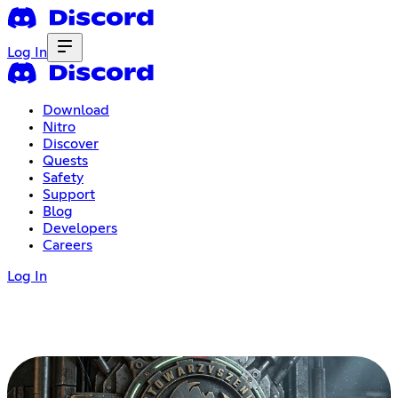
Log In
Download
Nitro
Discover
Quests
Safety
Support
Blog
Developers
Careers
Log In