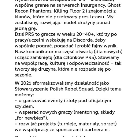
wspólne granie na serwerach Insurgency, Ghost
Recon Phantoms, Killing Floor 2 i znajomości z
klanów, które nie przetrwały presji czasu. My
zostaliśmy, rozwijając model drużyny ponad
jedną grę.
Dziś PRS to gracze w wieku 20–40+, którzy po
pracy/uczelni wskakują na Discorda, żeby
wspólnie pograć, pogadać i zrobić fajny wynik.
Nasz komunikator ma część otwartą (dla nowych)
i część zamkniętą (dla członków PRS). Stawiamy
na współpracę, kulturę i odpowiedzialność – tak
tworzy się drużyna, która nie rozpada się po
sezonie.
W 2025 sformalizowaliśmy działalność jako
Stowarzyszenie Polish Rebel Squad. Dzięki temu
możemy:
• organizować eventy i zloty pod oficjalnym
szyldem,
• wspierać nowych graczy (mentoring, składy
„for newbies”),
• rozwijać projekty (turnieje, materiały, sprzęt)
we współpracy ze sponsorami i partnerami.