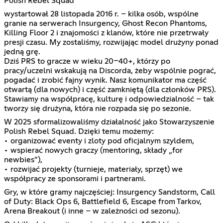
Polish Rebel Squad
wystartował 28 listopada 2016 r. – kilka osób, wspólne
granie na serwerach Insurgency, Ghost Recon Phantoms,
Killing Floor 2 i znajomości z klanów, które nie przetrwały
presji czasu. My zostaliśmy, rozwijając model drużyny ponad
jedną grę.
Dziś PRS to gracze w wieku 20–40+, którzy po
pracy/uczelni wskakują na Discorda, żeby wspólnie pograć,
pogadać i zrobić fajny wynik. Nasz komunikator ma część
otwartą (dla nowych) i część zamkniętą (dla członków PRS).
Stawiamy na współpracę, kulturę i odpowiedzialność – tak
tworzy się drużyna, która nie rozpada się po sezonie.
W 2025 sformalizowaliśmy działalność jako Stowarzyszenie
Polish Rebel Squad. Dzięki temu możemy:
• organizować eventy i zloty pod oficjalnym szyldem,
• wspierać nowych graczy (mentoring, składy „for
newbies”),
• rozwijać projekty (turnieje, materiały, sprzęt) we
współpracy ze sponsorami i partnerami.
Gry, w które gramy najczęściej: Insurgency Sandstorm, Call
of Duty: Black Ops 6, Battlefield 6, Escape from Tarkov,
Arena Breakout (i inne – w zależności od sezonu).