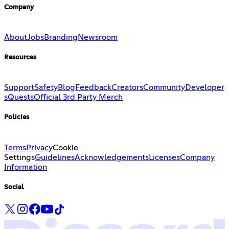
Company
About
Jobs
Branding
Newsroom
Resources
Support
Safety
Blog
Feedback
Creators
Community
Developer
s
Quests
Official 3rd Party Merch
Policies
Terms
Privacy
Cookie
Settings
Guidelines
Acknowledgements
Licenses
Company
Information
Social