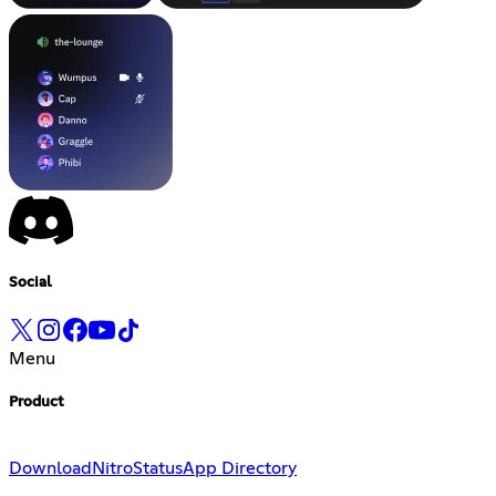
Social
Menu
Product
Download
Nitro
Status
App Directory