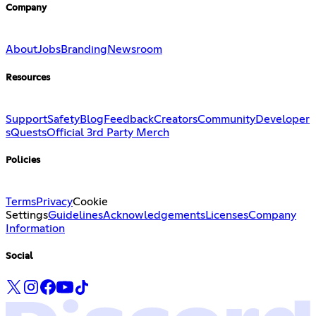
Company
About
Jobs
Branding
Newsroom
Resources
Support
Safety
Blog
Feedback
Creators
Community
Developer
s
Quests
Official 3rd Party Merch
Policies
Terms
Privacy
Cookie
Settings
Guidelines
Acknowledgements
Licenses
Company
Information
Social