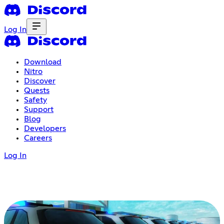
Log In
Download
Nitro
Discover
Quests
Safety
Support
Blog
Developers
Careers
Log In