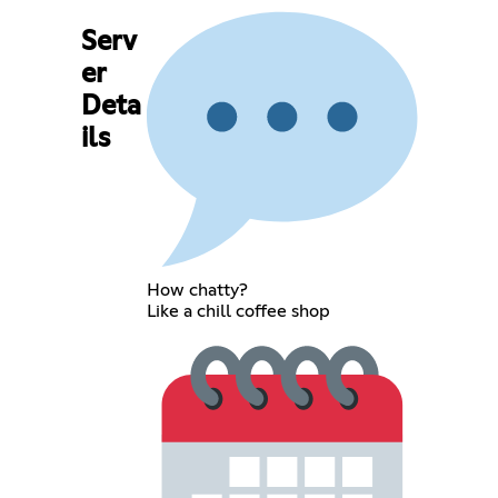
Serv
er
Deta
ils
How chatty?
Like a chill coffee shop