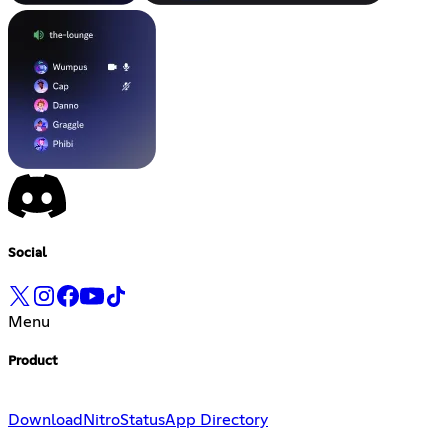
Social
Menu
Product
Download
Nitro
Status
App Directory