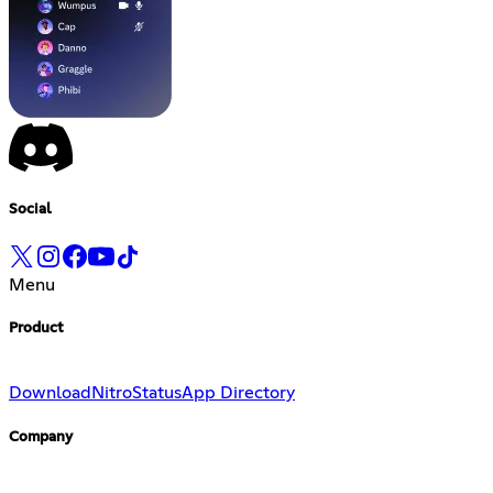
Social
Menu
Product
Download
Nitro
Status
App Directory
Company