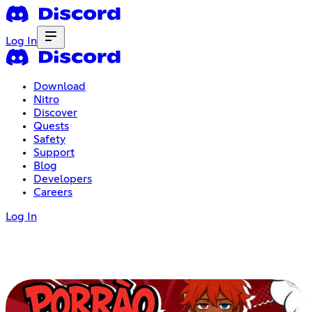
Log In
Download
Nitro
Discover
Quests
Safety
Support
Blog
Developers
Careers
Log In