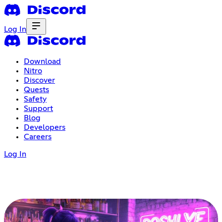
Log In
Download
Nitro
Discover
Quests
Safety
Support
Blog
Developers
Careers
Log In