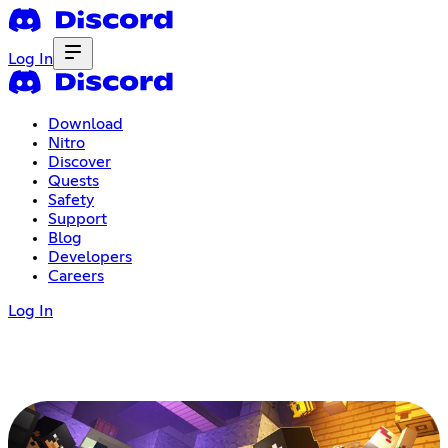
Log In
Download
Nitro
Discover
Quests
Safety
Support
Blog
Developers
Careers
Log In