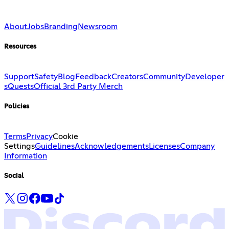
About
Jobs
Branding
Newsroom
Resources
Support
Safety
Blog
Feedback
Creators
Community
Developer
s
Quests
Official 3rd Party Merch
Policies
Terms
Privacy
Cookie
Settings
Guidelines
Acknowledgements
Licenses
Company
Information
Social