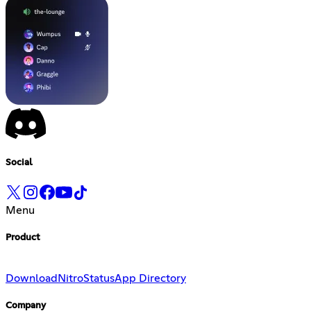
Social
Menu
Product
Download
Nitro
Status
App Directory
Company