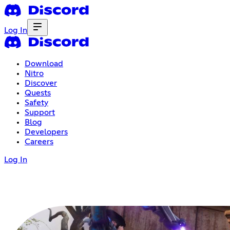
Log In
Download
Nitro
Discover
Quests
Safety
Support
Blog
Developers
Careers
Log In