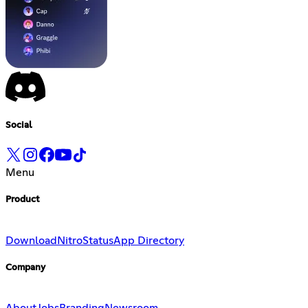
Social
Menu
Product
Download
Nitro
Status
App Directory
Company
About
Jobs
Branding
Newsroom