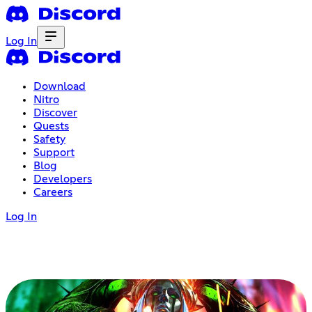
Log In
Download
Nitro
Discover
Quests
Safety
Support
Blog
Developers
Careers
Log In