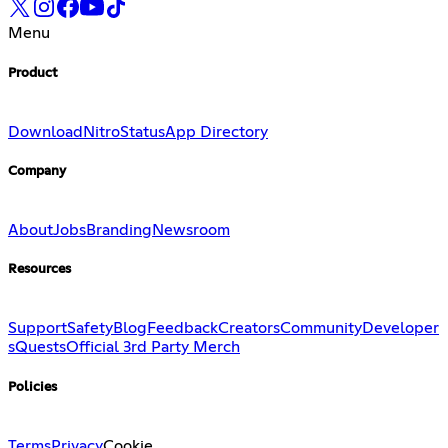
Menu
Product
Download
Nitro
Status
App Directory
Company
About
Jobs
Branding
Newsroom
Resources
Support
Safety
Blog
Feedback
Creators
Community
Developer
s
Quests
Official 3rd Party Merch
Policies
Terms
Privacy
Cookie