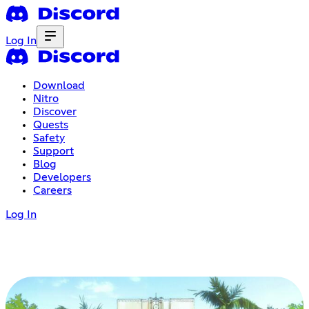
Log In
Download
Nitro
Discover
Quests
Safety
Support
Blog
Developers
Careers
Log In