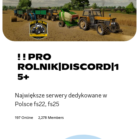
! ! PRO
ROLNIK|DISCORD|1
5+
Największe serwery dedykowane w
Polsce fs22, fs25
197 Online
2,278 Members