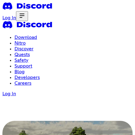
Log In
Download
Nitro
Discover
Quests
Safety
Support
Blog
Developers
Careers
Log In