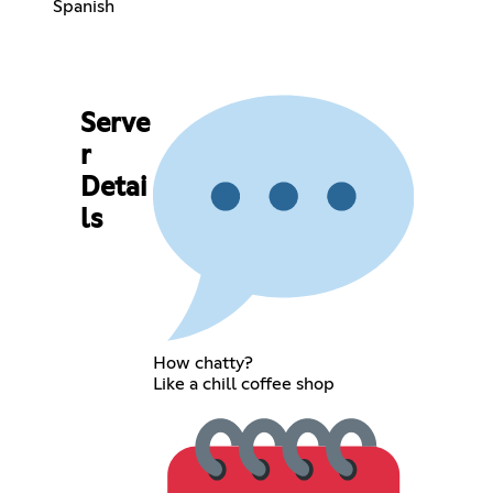
Spanish
Serve
r
Detai
ls
How chatty?
Like a chill coffee shop