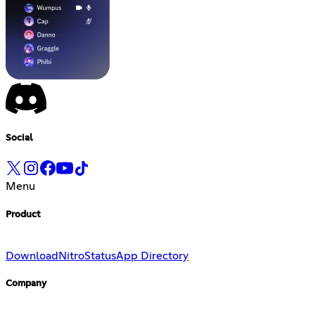
Social
Menu
Product
Download
Nitro
Status
App Directory
Company