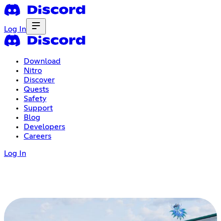
Log In
Download
Nitro
Discover
Quests
Safety
Support
Blog
Developers
Careers
Log In