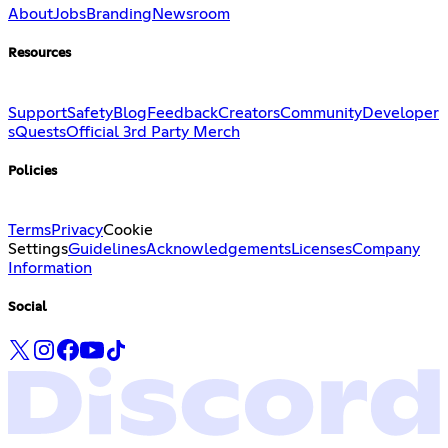
About
Jobs
Branding
Newsroom
Resources
Support
Safety
Blog
Feedback
Creators
Community
Developer
s
Quests
Official 3rd Party Merch
Policies
Terms
Privacy
Cookie
Settings
Guidelines
Acknowledgements
Licenses
Company
Information
Social