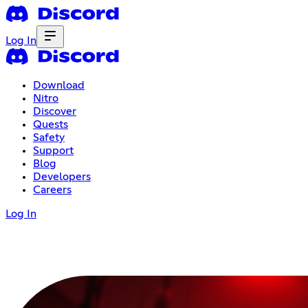
Log In
Download
Nitro
Discover
Quests
Safety
Support
Blog
Developers
Careers
Log In