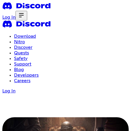
Log In
Download
Nitro
Discover
Quests
Safety
Support
Blog
Developers
Careers
Log In