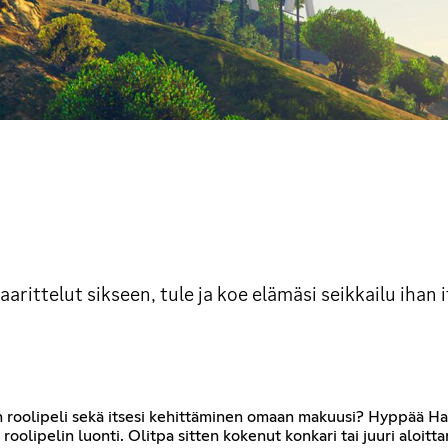
rittelut sikseen, tule ja koe elämäsi seikkailu ihan i
roolipeli sekä itsesi kehittäminen omaan makuusi? Hyppää Harri
olipelin luonti. Olitpa sitten kokenut konkari tai juuri aloittanu