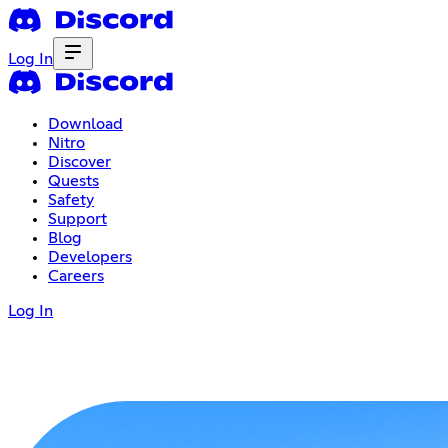
Log In
Download
Nitro
Discover
Quests
Safety
Support
Blog
Developers
Careers
Log In