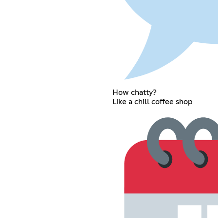
How chatty?
Like a chill coffee shop