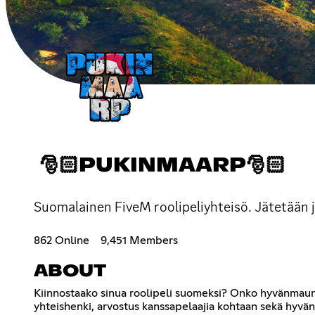
🎅🏻PUKINMAARP🎅🏻
Suomalainen FiveM roolipeliyhteisö. Jätetään jaa
862 Online
9,451 Members
ABOUT
Kiinnostaako sinua roolipeli suomeksi? Onko hyvänmaun 
yhteishenki, arvostus kanssapelaajia kohtaan sekä hyvän ro