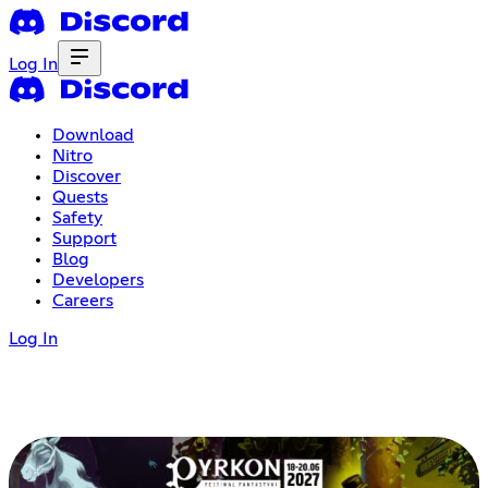
Log In
Download
Nitro
Discover
Quests
Safety
Support
Blog
Developers
Careers
Log In