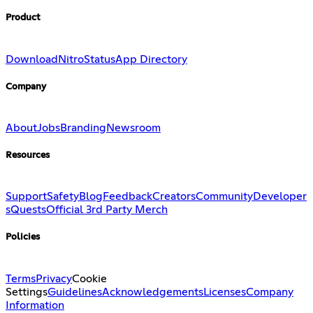
Product
Download
Nitro
Status
App Directory
Company
About
Jobs
Branding
Newsroom
Resources
Support
Safety
Blog
Feedback
Creators
Community
Developer
s
Quests
Official 3rd Party Merch
Policies
Terms
Privacy
Cookie
Settings
Guidelines
Acknowledgements
Licenses
Company
Information