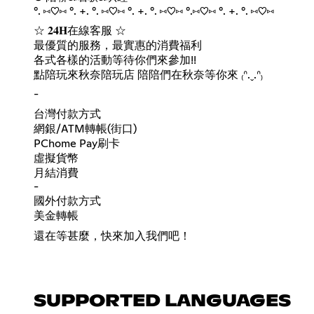
°. ⑅♡⑅ °. +. °. ⑅♡⑅ °. +. °. ⑅♡⑅ °.⑅♡⑅ °. +. °. ⑅♡⑅
☆ 𝟐𝟒𝐇在線客服 ☆
最優質的服務，最實惠的消費福利
各式各樣的活動等待你們來參加!!
點陪玩來秋奈陪玩店 陪陪們在秋奈等你來 ₍ᐢ.ˬ.ᐢ₎
-
台灣付款方式
網銀/ATM轉帳(街口)
PChome Pay刷卡
虛擬貨幣
月結消費
-
國外付款方式
美金轉帳
還在等甚麼，快來加入我們吧！
SUPPORTED LANGUAGES