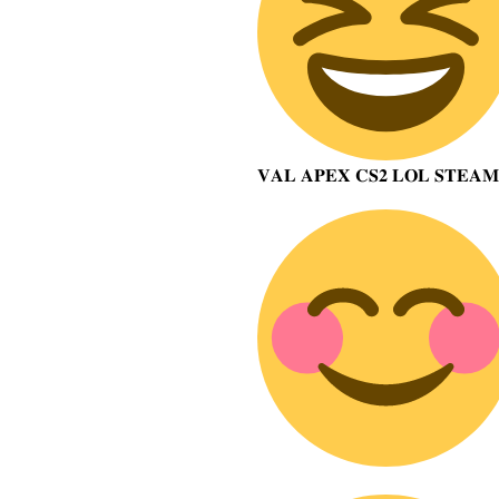
𝐕𝐀𝐋 𝐀𝐏𝐄𝐗 𝐂𝐒𝟐 𝐋𝐎𝐋 𝐒𝐓𝐄𝐀𝐌