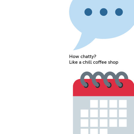
How chatty?
Like a chill coffee shop