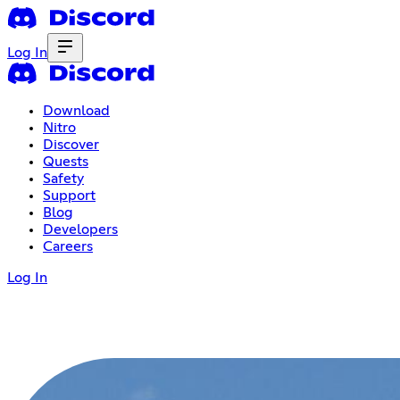
Log In
Download
Nitro
Discover
Quests
Safety
Support
Blog
Developers
Careers
Log In