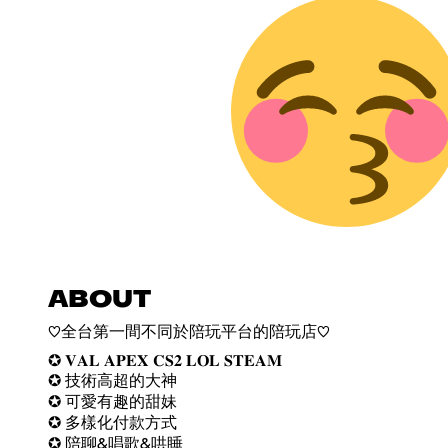
ABOUT
♡全台第一間不同於陪玩平台的陪玩店♡
✪ 𝐕𝐀𝐋 𝐀𝐏𝐄𝐗 𝐂𝐒𝟐 𝐋𝐎𝐋 𝐒𝐓𝐄𝐀𝐌
✪ 技術高超的大神
✪ 可愛有趣的甜妹
✪ 多樣化付款方式
✪ 陪聊&唱歌&哄睡