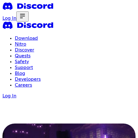
Log In
Download
Nitro
Discover
Quests
Safety
Support
Blog
Developers
Careers
Log In