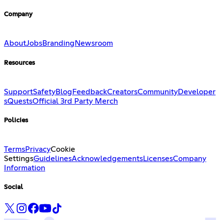
Company
About
Jobs
Branding
Newsroom
Resources
Support
Safety
Blog
Feedback
Creators
Community
Developer
s
Quests
Official 3rd Party Merch
Policies
Terms
Privacy
Cookie
Settings
Guidelines
Acknowledgements
Licenses
Company
Information
Social