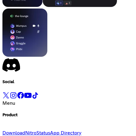
Social
Menu
Product
Download
Nitro
Status
App Directory