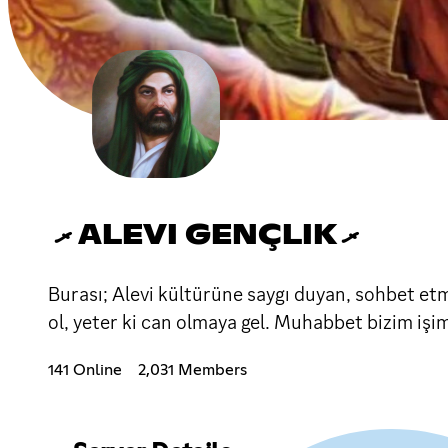
ރ ALEVI GENÇLIK ރ
Burası; Alevi kültürüne saygı duyan, sohbet etm
ol, yeter ki can olmaya gel. Muhabbet bizim işimi
141 Online
2,031 Members