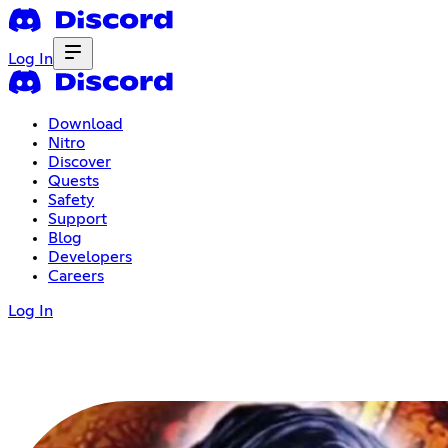
Log In
Download
Nitro
Discover
Quests
Safety
Support
Blog
Developers
Careers
Log In