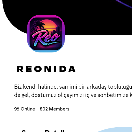
R E O N I D A
Biz kendi halinde, samimi bir arkadaş topluluğ
de gel, dostumuz ol çayımızı iç ve sohbetimize ka
95 Online
802 Members