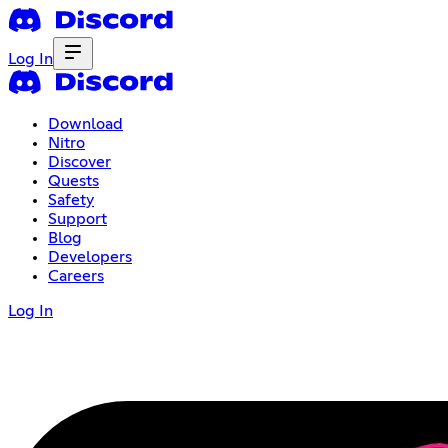
Log In
Download
Nitro
Discover
Quests
Safety
Support
Blog
Developers
Careers
Log In