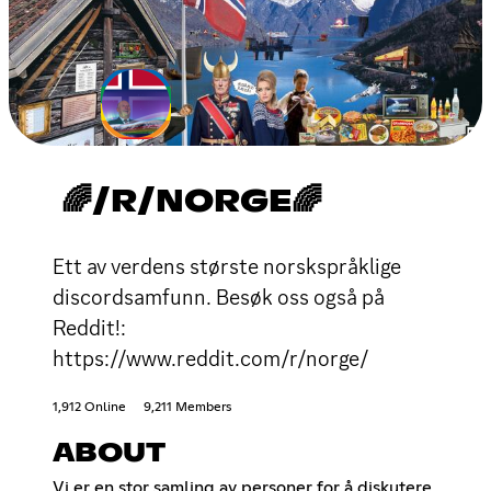
🌈/R/NORGE🌈
Ett av verdens største norskspråklige
discordsamfunn. Besøk oss også på
Reddit!:
https://www.reddit.com/r/norge/
1,912 Online
9,211 Members
ABOUT
Vi er en stor samling av personer for å diskutere