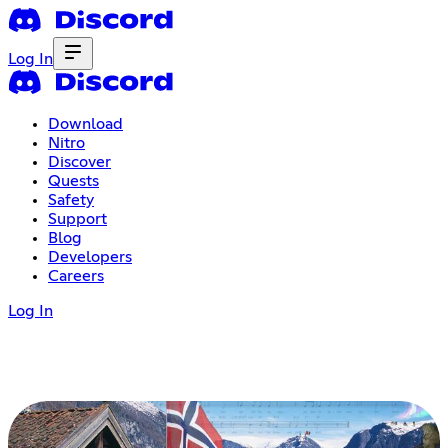
Log In
Download
Nitro
Discover
Quests
Safety
Support
Blog
Developers
Careers
Log In