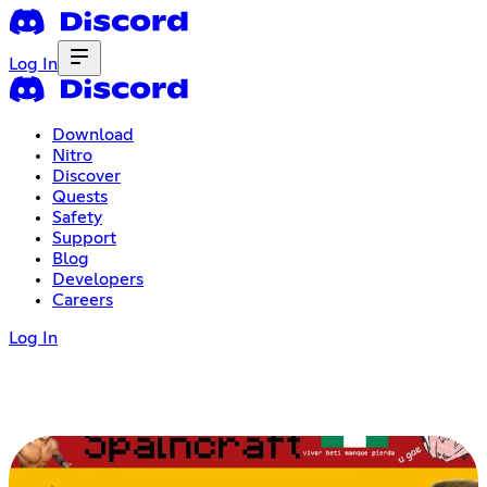
Log In
Download
Nitro
Discover
Quests
Safety
Support
Blog
Developers
Careers
Log In