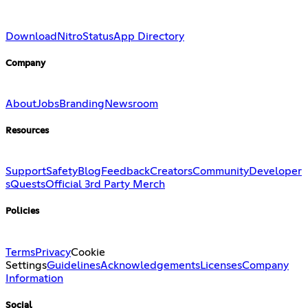
Download
Nitro
Status
App Directory
Company
About
Jobs
Branding
Newsroom
Resources
Support
Safety
Blog
Feedback
Creators
Community
Developer
s
Quests
Official 3rd Party Merch
Policies
Terms
Privacy
Cookie
Settings
Guidelines
Acknowledgements
Licenses
Company
Information
Social