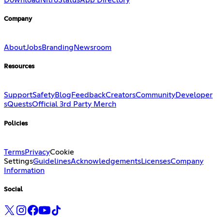
Company
About
Jobs
Branding
Newsroom
Resources
Support
Safety
Blog
Feedback
Creators
Community
Developer
s
Quests
Official 3rd Party Merch
Policies
Terms
Privacy
Cookie
Settings
Guidelines
Acknowledgements
Licenses
Company
Information
Social