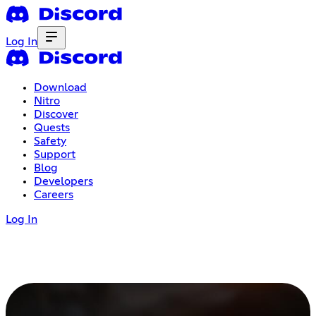
Log In
Download
Nitro
Discover
Quests
Safety
Support
Blog
Developers
Careers
Log In