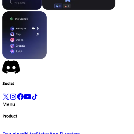
Social
Menu
Product
Download
Nitro
Status
App Directory