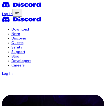
Log In
Download
Nitro
Discover
Quests
Safety
Support
Blog
Developers
Careers
Log In